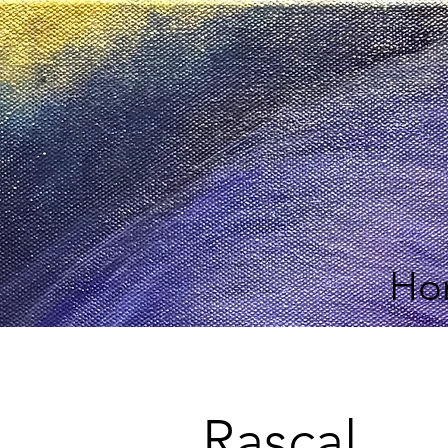
Ho
Rascal